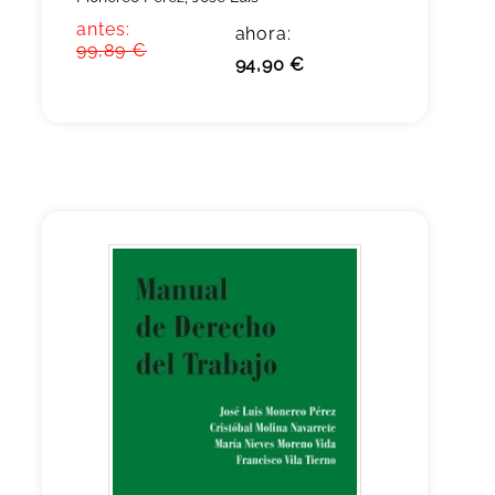
antes:
ahora:
99,89 €
94,90 €