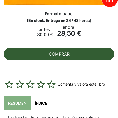
Formato papel
[
En stock. Entrega en 24 / 48 horas
]
ahora:
antes:
28,50 €
30,00 €
COMPRAR
Comenta y valora este libro
RESUMEN
ÍNDICE
La dignidad de la persona: significación fundante y su