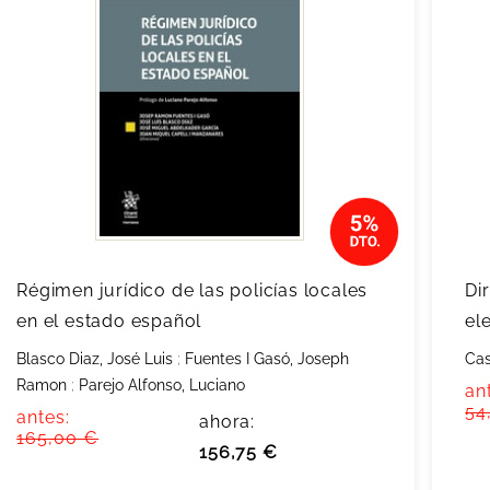
Régimen jurídico de las policías locales
Di
en el estado español
el
Blasco Diaz, José Luis
;
Fuentes I Gasó, Joseph
Cas
Ramon
;
Parejo Alfonso, Luciano
an
54
antes:
ahora:
165,00 €
156,75 €