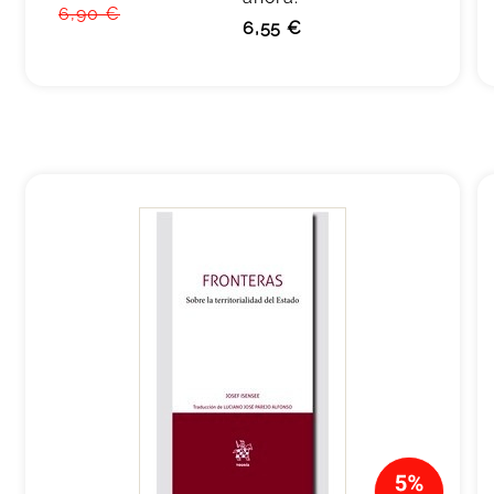
6,90 €
6,55 €