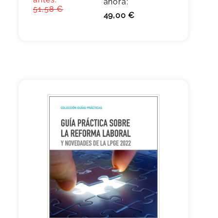
ahora:
51,58 €
49,00 €