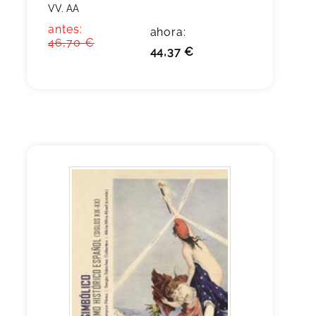
VV. AA
antes:
ahora:
46,70 €
44,37 €