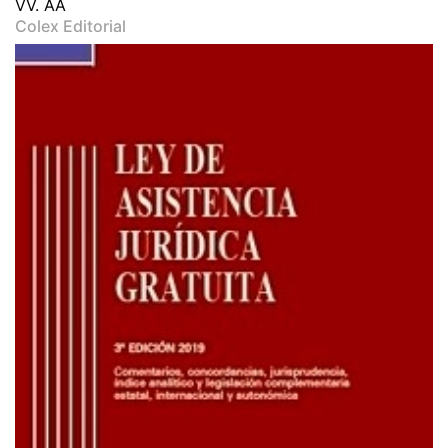
VV. AA
Colex Editorial