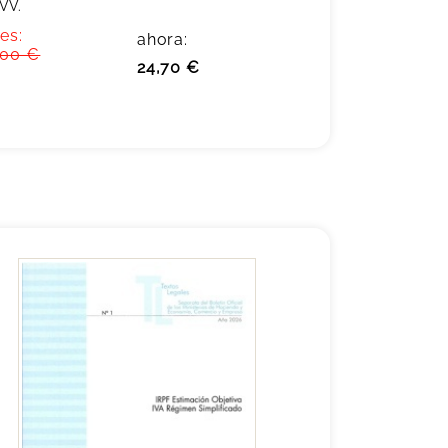
 VV.
es:
ahora:
,00 €
24,70 €