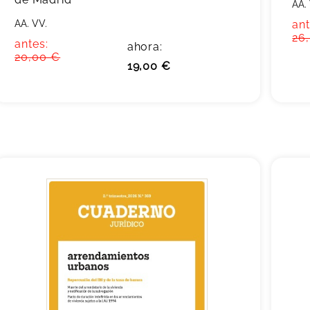
AA.
AA. VV.
ant
26
antes:
ahora:
20,00 €
19,00 €