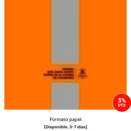
Formato papel
[
Disponible. 3-7 días
]