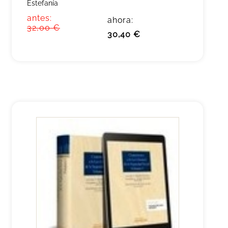
Estefanía
antes:
ahora:
32,00 €
30,40 €