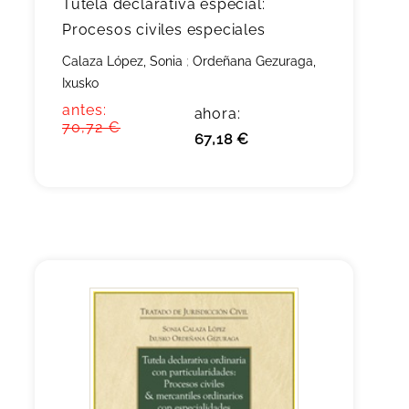
Tutela declarativa especial:
Procesos civiles especiales
Calaza López, Sonia
;
Ordeñana Gezuraga,
Ixusko
antes:
ahora:
70,72 €
67,18 €