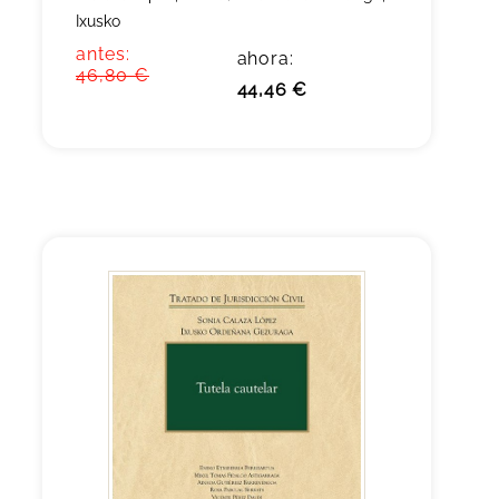
Ixusko
antes:
ahora:
46,80 €
44,46 €