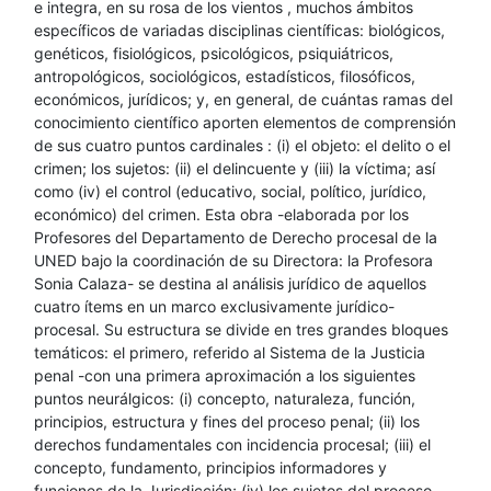
e integra, en su rosa de los vientos , muchos ámbitos
específicos de variadas disciplinas científicas: biológicos,
genéticos, fisiológicos, psicológicos, psiquiátricos,
antropológicos, sociológicos, estadísticos, filosóficos,
económicos, jurídicos; y, en general, de cuántas ramas del
conocimiento científico aporten elementos de comprensión
de sus cuatro puntos cardinales : (i) el objeto: el delito o el
crimen; los sujetos: (ii) el delincuente y (iii) la víctima; así
como (iv) el control (educativo, social, político, jurídico,
económico) del crimen. Esta obra -elaborada por los
Profesores del Departamento de Derecho procesal de la
UNED bajo la coordinación de su Directora: la Profesora
Sonia Calaza- se destina al análisis jurídico de aquellos
cuatro ítems en un marco exclusivamente jurídico-
procesal. Su estructura se divide en tres grandes bloques
temáticos: el primero, referido al Sistema de la Justicia
penal -con una primera aproximación a los siguientes
puntos neurálgicos: (i) concepto, naturaleza, función,
principios, estructura y fines del proceso penal; (ii) los
derechos fundamentales con incidencia procesal; (iii) el
concepto, fundamento, principios informadores y
funciones de la Jurisdicción; (iv) los sujetos del proceso