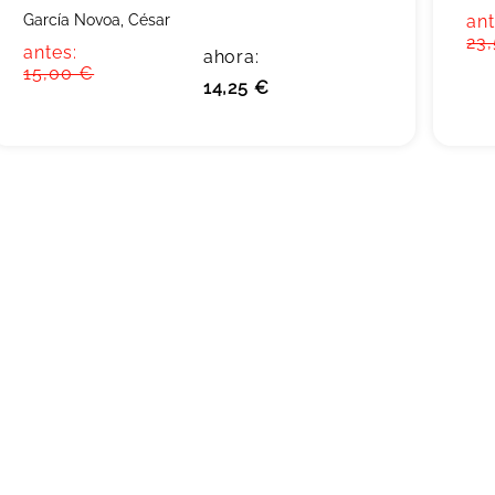
García Novoa, César
ant
23
antes:
ahora:
15,00 €
14,25 €