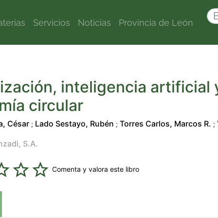
terias
Servicios
Noticias
Provincia de León
ización, inteligencia artificial 
ía circular
a, César
Lado Sestayo, Rubén
Torres Carlos, Marcos R.
;
;
;
nzadi, S.A.
Comenta y valora este libro