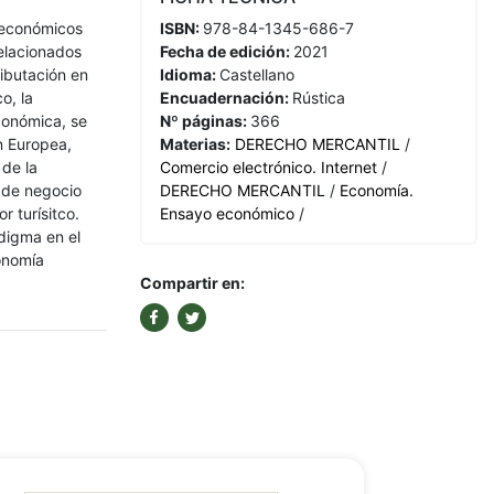
y económicos
ISBN:
978-84-1345-686-7
relacionados
Fecha de edición:
2021
ributación en
Idioma:
Castellano
o, la
Encuadernación:
Rústica
económica, se
Nº páginas:
366
n Europea,
Materias:
DERECHO MERCANTIL
/
 de la
Comercio electrónico. Internet
/
s de negocio
DERECHO MERCANTIL
/
Economía.
r turísitco.
Ensayo económico
/
digma en el
onomía
Compartir en: