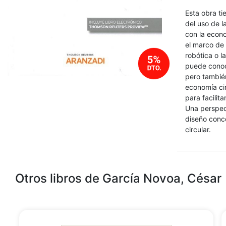
Esta obra t
del uso de l
con la econo
el marco de 
robótica o l
puede conoce
pero también
economía cir
para facilita
Una perspect
diseño conc
circular.
Otros libros de García Novoa, César