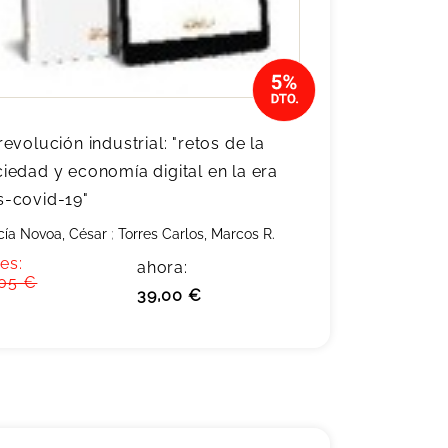
revolución industrial: "retos de la
iedad y economía digital en la era
s-covid-19"
cía Novoa, César
;
Torres Carlos, Marcos R.
es:
ahora:
,05 €
39,00 €