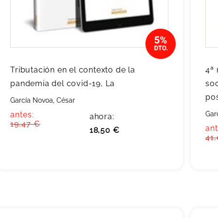
Tributación en el contexto de la
4ª 
pandemia del covid-19, La
soc
po
García Novoa, César
antes:
Gar
ahora:
19,47 €
ant
18,50 €
41