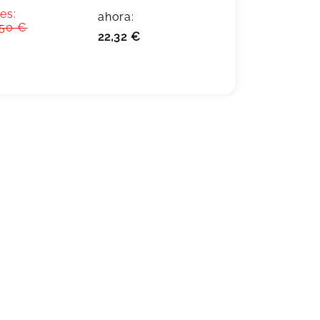
es:
ahora:
,50 €
22,32 €