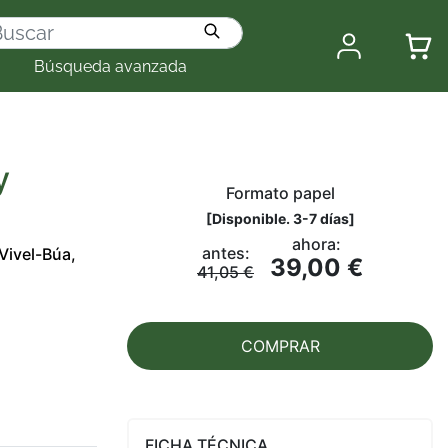
Búsqueda avanzada
y
Formato papel
[
Disponible. 3-7 días
]
ahora:
antes:
Vivel-Búa,
39,00 €
41,05 €
COMPRAR
FICHA TÉCNICA