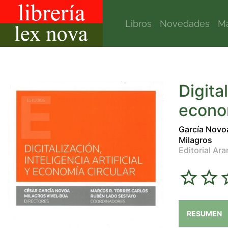
Libros
Novedades
Ma
Digital
econom
García Novo
Milagros
Editorial Ara
RESUMEN