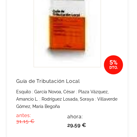
Guía de Tributación Local
Esquilo
;
García Novoa, César
;
Plaza Vázquez,
Amancio L.
;
Rodríguez Losada, Soraya
;
Villaverde
Gómez, María Begoña
antes:
ahora:
31,15 €
29,59 €