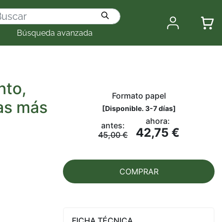
Búsqueda avanzada
nto,
Formato papel
as más
[
Disponible. 3-7 días
]
ahora:
antes:
42,75 €
45,00 €
COMPRAR
FICHA TÉCNICA