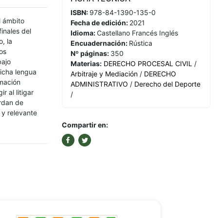
ISBN:
978-84-1390-135-0
l ámbito
Fecha de edición:
2021
inales del
Idioma:
Castellano
Francés
Inglés
, la
Encuadernación:
Rústica
os
Nº páginas:
350
bajo
Materias:
DERECHO PROCESAL CIVIL
/
dicha lengua
Arbitraje y Mediación
/
DERECHO
imación
ADMINISTRATIVO
/
Derecho del Deporte
 al litigar
/
ordan de
 y relevante
Compartir en: