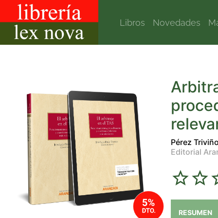
Libros
Novedades
Ma
Arbitr
proced
releva
Pérez Triviñ
Editorial Ara
RESUMEN