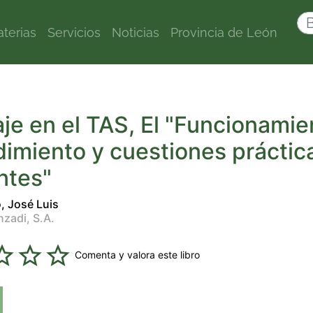
terias
Servicios
Noticias
Provincia de León
aje en el TAS, El "Funcionamie
imiento y cuestiones práctic
ntes"
o, José Luis
nzadi, S.A.
Comenta y valora este libro