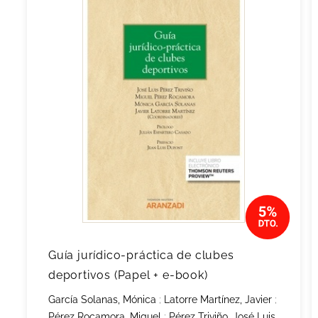
Guía jurídico-práctica de clubes
deportivos (Papel + e-book)
García Solanas, Mónica
;
Latorre Martínez, Javier
;
Pérez Rocamora, Miguel
;
Pérez Triviño, José Luis