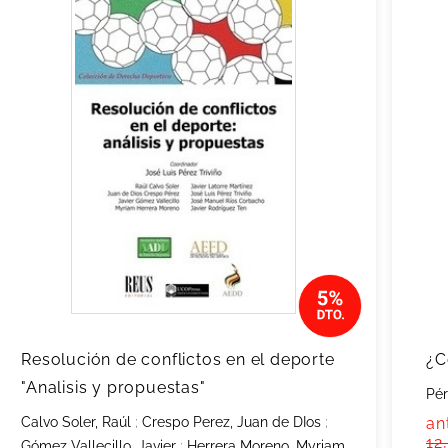
Resolución de conflictos en el deporte
¿C
"Analisis y propuestas"
Pér
Calvo Soler, Raúl
;
Crespo Perez, Juan de DIos
;
an
12
Gómez Vallecillo, Javier
;
Herrera Moreno, Myriam