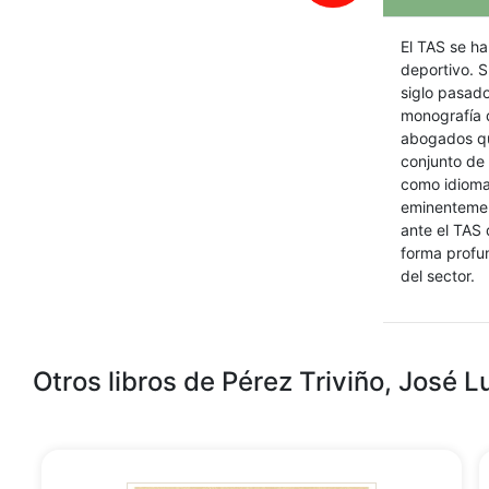
El TAS se ha
deportivo. S
siglo pasado
monografía q
abogados que
conjunto de 
como idioma 
eminentement
ante el TAS 
forma profun
del sector.
Otros libros de Pérez Triviño, José L