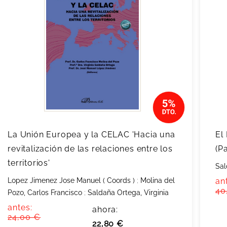
La Unión Europea y la CELAC 'Hacia una
El
revitalización de las relaciones entre los
(P
territorios'
Sal
Lopez Jimenez Jose Manuel ( Coords )
;
Molina del
an
40
Pozo, Carlos Francisco
;
Saldaña Ortega, Virginia
antes:
ahora:
24,00 €
22,80 €