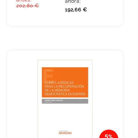
ahora:
202,80 €
192,66 €