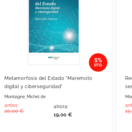
Metamorfosis del Estado "Maremoto
Re
digital y ciberseguridad"
se
Montaigne, Michel de
Mon
antes:
an
ahora:
20,00 €
15
19,00 €