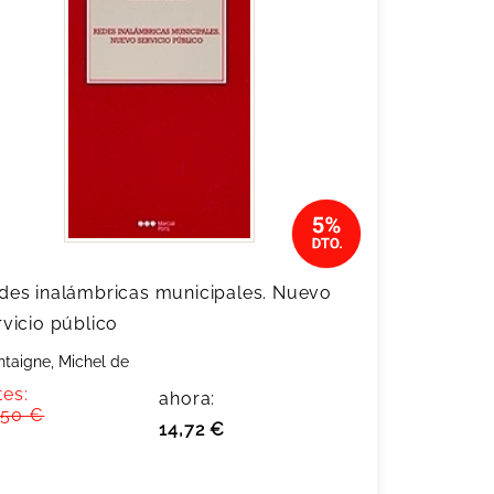
des inalámbricas municipales. Nuevo
rvicio público
taigne, Michel de
tes:
ahora:
,50 €
14,72 €