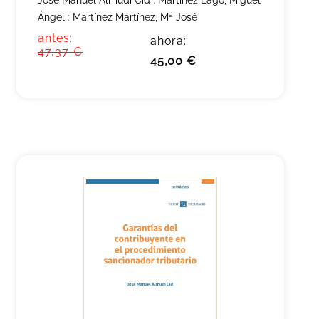
José Manuel Almudí Cid
;
Martínez Lago, Miguel
Ángel
;
Martínez Martínez, Mª José
antes:
ahora:
47,37 €
45,00 €