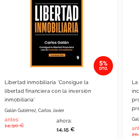
Libertad inmobiliaria 'Consigue la
La
libertad financiera con la inversión
in
inmobiliaria'
pr
pr
Galán Gutiérrez, Carlos Javier
antes:
Gal
ahora:
14,90 €
an
14,15 €
20