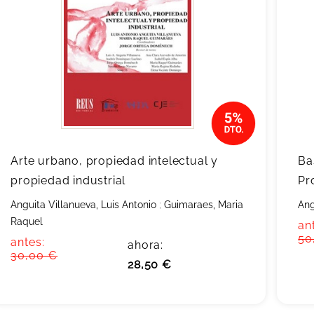
Arte urbano, propiedad intelectual y
Ba
propiedad industrial
Pr
Anguita Villanueva, Luis Antonio
;
Guimaraes, Maria
Ang
Raquel
an
50
antes:
ahora:
30,00 €
28,50 €