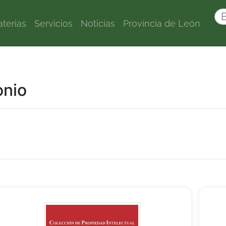
terias
Servicios
Noticias
Provincia de León
onio