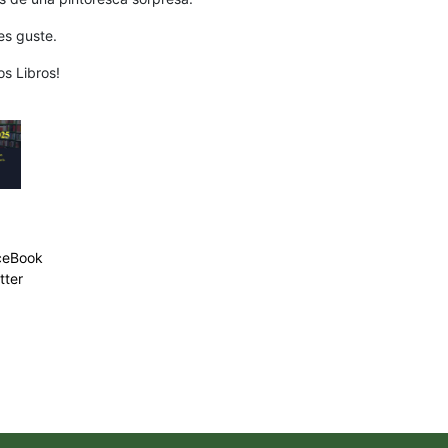
es guste.
os Libros!
ceBook
tter