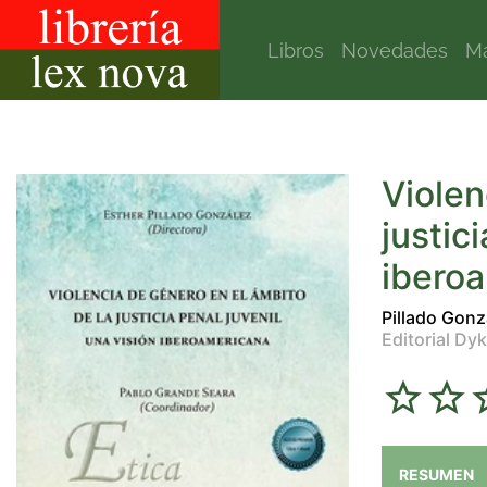
Libros
Novedades
Ma
Violen
justic
ibero
Pillado Gonz
Editorial Dyk
RESUMEN