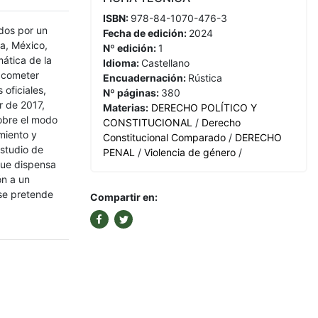
ISBN:
978-84-1070-476-3
ados por un
Fecha de edición:
2024
la, México,
Nº edición:
1
mática de la
Idioma:
Castellano
 acometer
Encuadernación:
Rústica
 oficiales,
Nº páginas:
380
r de 2017,
Materias:
DERECHO POLÍTICO Y
sobre el modo
CONSTITUCIONAL
/
Derecho
miento y
Constitucional Comparado
/
DERECHO
estudio de
PENAL
/
Violencia de género
/
que dispensa
ón a un
 se pretende
Compartir en: