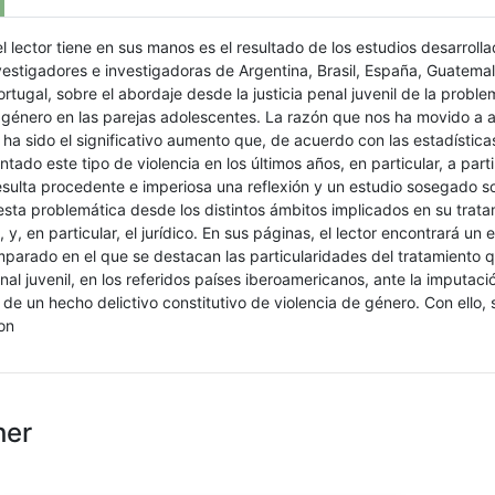
 el lector tiene en sus manos es el resultado de los estudios desarroll
estigadores e investigadoras de Argentina, Brasil, España, Guatema
tugal, sobre el abordaje desde la justicia penal juvenil de la proble
e género en las parejas adolescentes. La razón que nos ha movido a
 ha sido el significativo aumento que, de acuerdo con las estadísticas
tado este tipo de violencia en los últimos años, en particular, a parti
esulta procedente e imperiosa una reflexión y un estudio sosegado 
sta problemática desde los distintos ámbitos implicados en su trata
 y, en particular, el jurídico. En sus páginas, el lector encontrará un 
parado en el que se destacan las particularidades del tratamiento 
penal juvenil, en los referidos países iberoamericanos, ante la imputaci
de un hecho delictivo constitutivo de violencia de género. Con ello,
on
her