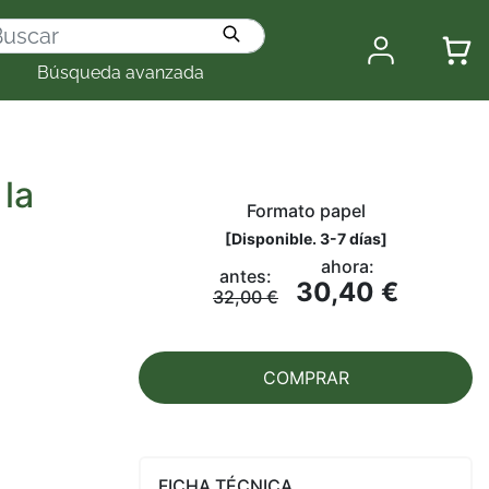
Búsqueda avanzada
 la
Formato papel
[
Disponible. 3-7 días
]
ahora:
antes:
30,40 €
32,00 €
COMPRAR
FICHA TÉCNICA