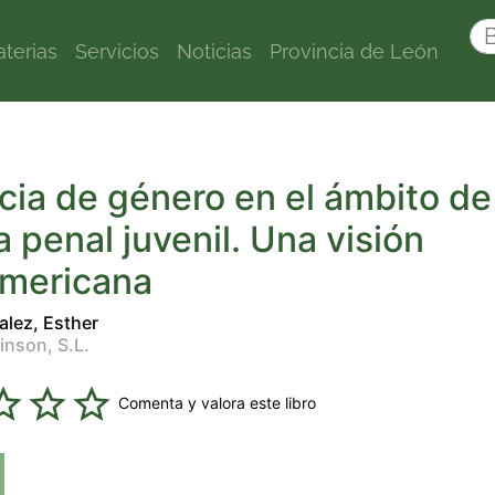
terias
Servicios
Noticias
Provincia de León
cia de género en el ámbito de
ia penal juvenil. Una visión
americana
alez, Esther
inson, S.L.
Comenta y valora este libro