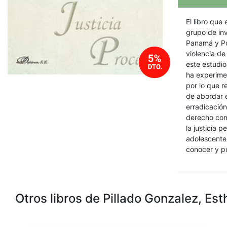
El libro que
grupo de inv
Panamá y Por
violencia d
este estudio
ha experimen
por lo que r
de abordar e
erradicación,
derecho com
la justicia 
adolescente 
conocer y p
Otros libros de Pillado Gonzalez, Est