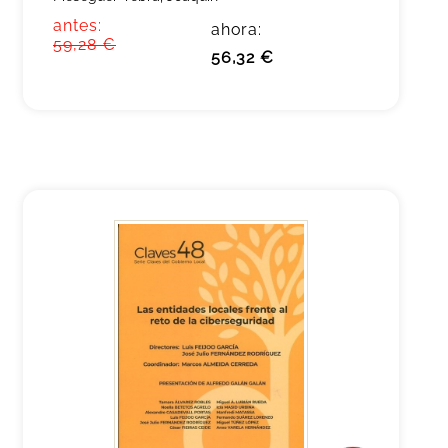
antes:
ahora:
59,28 €
56,32 €