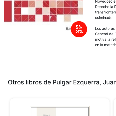
Novedoso es
Derecho la D
transfronter
culminado c
Los autores
General de C
motiva la re
en la materia
Otros libros de Pulgar Ezquerra, Jua