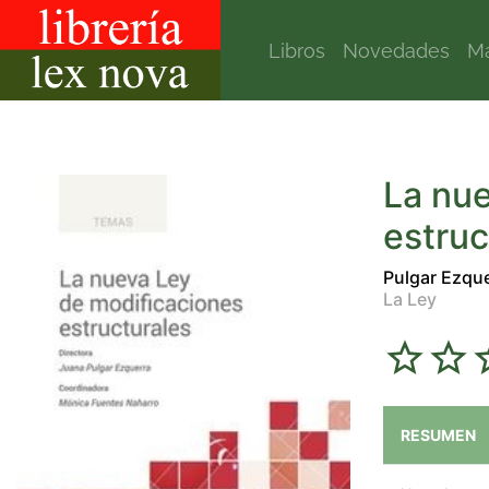
Libros
Novedades
Ma
La nue
estruc
Pulgar Ezqu
La Ley
RESUMEN