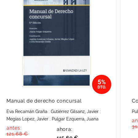
Manual de derecho concursal
Co
Eva Recamán Graña
;
Gutiérrez Gilsanz, Javier
;
Pu
Megias Lopez, Javier
;
Pulgar Ezquerra, Juana
an
31
antes:
ahora:
121,68 €
115,60 €