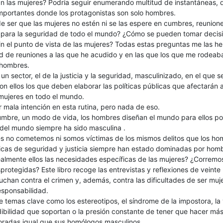
n las mujeres? Podría seguir enumerando multitud de instantáneas, 
portantes donde los protagonistas son solo hombres.
ser que las mujeres no estén ni se las espere en cumbres, reuniones
 para la seguridad de todo el mundo? ¿Cómo se pueden tomar decis
in el punto de vista de las mujeres? Todas estas preguntas me las h
ud de reuniones a las que he acudido y en las que los que me rodeab
 hombres.
n sector, el de la justicia y la seguridad, masculinizado, en el que s
n ellos los que deben elaborar las políticas públicas que afectarán a
 mujeres en todo el mundo.
 mala intención en esta rutina, pero nada de eso.
umbre, un modo de vida, los hombres diseñan el mundo para ellos po
del mundo siempre ha sido masculina .
es no cometemos ni somos víctimas de los mismos delitos que los ho
ticas de seguridad y justicia siempre han estado dominadas por hom
lmente ellos las necesidades específicas de las mujeres? ¿Corremos
protegidas? Este libro recoge las entrevistas y reflexiones de veinte
luchan contra el crimen y, además, contra las dificultades de ser muj
esponsabilidad.
 temas clave como los estereotipos, el síndrome de la impostora, la 
dibilidad que soportan o la presión constante de tener que hacer má
loradas igual que sus homólogos masculinos.