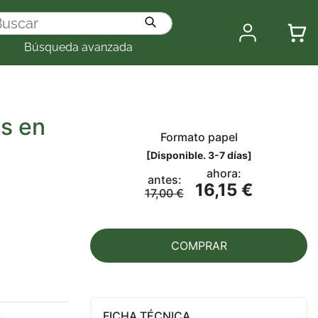
Búsqueda avanzada
s en
Formato papel
[
Disponible. 3-7 días
]
ahora:
antes:
16,15 €
17,00 €
COMPRAR
FICHA TÉCNICA