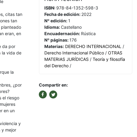
de
ISBN:
978-84-1352-598-3
, citas tan
Fecha de edición:
2022
iones tan
Nº edición:
1
e planteado
Idioma:
Castellano
an eran, en
Encuadernación:
Rústica
Nº páginas:
176
e da por
Materias:
DERECHO INTERNACIONAL
/
 la vida de
Derecho Internacional Público
/
OTRAS
MATERIAS JURÍDICAS
/
Teoría y filosofía
del Derecho
/
rque la
mbres, ¿por
Compartir en:
bres?
 el riesgo
 mujeres
er en un
violencia y
s y mejor