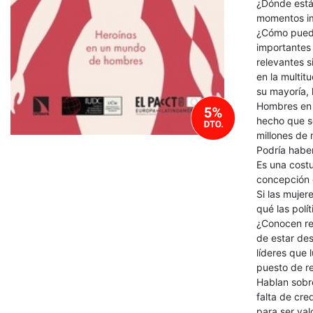
¿Dónde está
momentos im
¿Cómo puede 
importantes
relevantes s
en la multit
su mayoría,
Hombres en u
hecho que so
millones de
Podría haber
Es una cost
concepción 
Si las mujer
qué las polí
¿Conocen rea
de estar des
líderes que 
puesto de r
Hablan sobre
falta de cre
para ser va