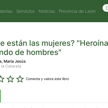
terias
Servicios
Noticias
Provincia de León
 están las mujeres? "Heroína
ndo de hombres"
a, María Jesús
 la Catarata
Comenta y valora este libro