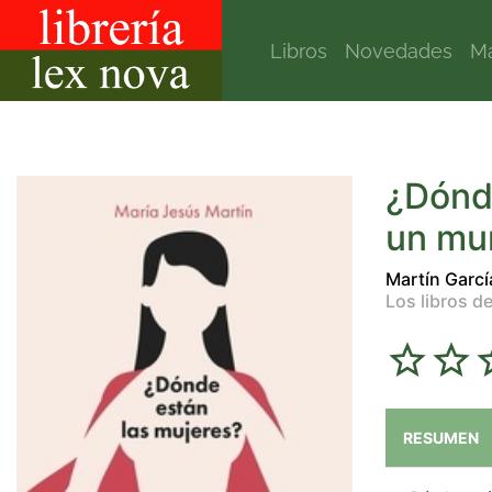
Libros
Novedades
Ma
¿Dónde
un mu
Martín Garcí
Los libros de
RESUMEN