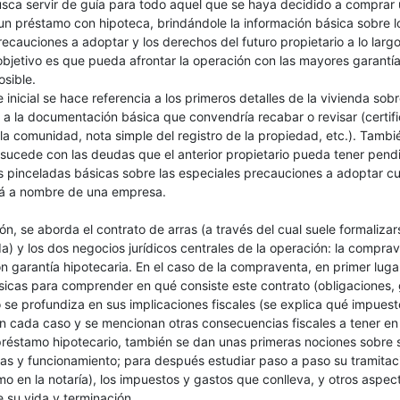
usca servir de guía para todo aquel que se haya decidido a comprar 
un préstamo con hipoteca, brindándole la información básica sobre l
precauciones a adoptar y los derechos del futuro propietario a lo larg
objetivo es que pueda afrontar la operación con las mayores garantí
sible.
 inicial se hace referencia a los primeros detalles de la vivienda sob
 a la documentación básica que convendría recabar o revisar (certif
a comunidad, nota simple del registro de la propiedad, etc.). Tambi
sucede con las deudas que el anterior propietario pueda tener pend
s pinceladas básicas sobre las especiales precauciones a adoptar c
tá a nombre de una empresa.
ón, se aborda el contrato de arras (a través del cual suele formalizar
da) y los dos negocios jurídicos centrales de la operación: la comprav
 garantía hipotecaria. En el caso de la compraventa, en primer luga
sicas para comprender en qué consiste este contrato (obligaciones, 
o se profundiza en sus implicaciones fiscales (se explica qué impues
n cada caso y se mencionan otras consecuencias fiscales a tener en
 préstamo hipotecario, también se dan unas primeras nociones sobre 
cas y funcionamiento; para después estudiar paso a paso su tramitac
o en la notaría), los impuestos y gastos que conlleva, y otros aspec
e su vida y terminación.