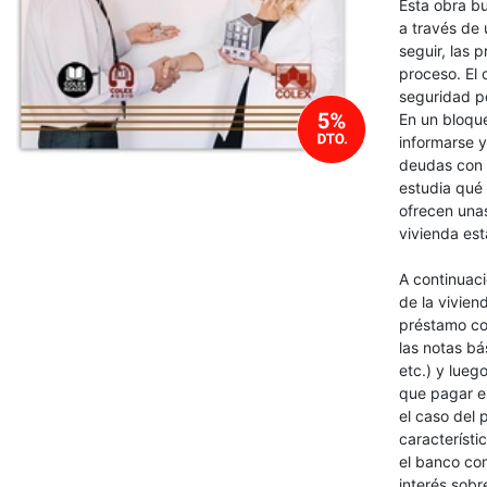
Esta obra b
a través de 
seguir, las 
proceso. El 
seguridad po
En un bloque
informarse y
deudas con l
estudia qué 
ofrecen una
vivienda es
A continuaci
de la vivien
préstamo con
las notas bá
etc.) y lueg
que pagar e
el caso del
característi
el banco com
interés sobr