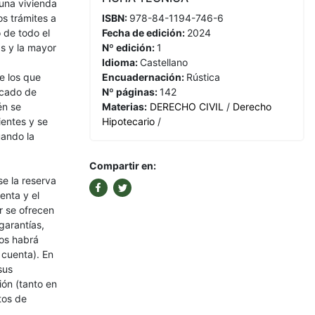
una vivienda
os trámites a
ISBN:
978-84-1194-746-6
o de todo el
Fecha de edición:
2024
as y la mayor
Nº edición:
1
Idioma:
Castellano
re los que
Encuadernación:
Rústica
icado de
Nº páginas:
142
én se
Materias:
DERECHO CIVIL
/
Derecho
ientes y se
Hipotecario
/
uando la
Compartir en:
se la reserva
enta y el
r se ofrecen
garantías,
tos habrá
 cuenta). En
sus
ión (tanto en
tos de