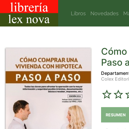
Libros
Novedades
Ma
Cómo 
Paso a
Departament
Colex Editori
RESUMEN