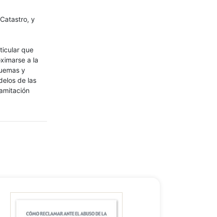
 Catastro, y
rticular que
ximarse a la
quemas y
delos de las
ramitación