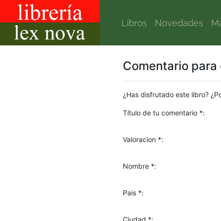
Libros
Novedades
Ma
Comentario para e
¿Has disfrutado este libro? ¿P
Título de tu comentario *:
Valoracion *:
Nombre *:
Pais *:
Ciudad *: