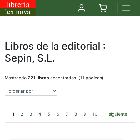
Libros de la editorial :
Sepin, S.L.
Mostrando
221 libros
encontrados. (11 páginas).
1
2
3
4
5
6
7
8
9
10
siguiente