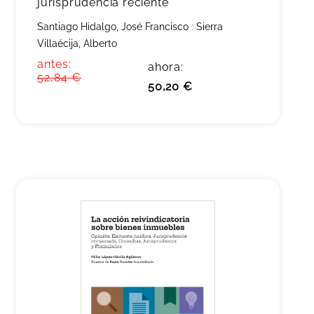
jurisprudencia reciente
Santiago Hidalgo, José Francisco
;
Sierra
Villaécija, Alberto
antes:
ahora:
52,84 €
50,20 €