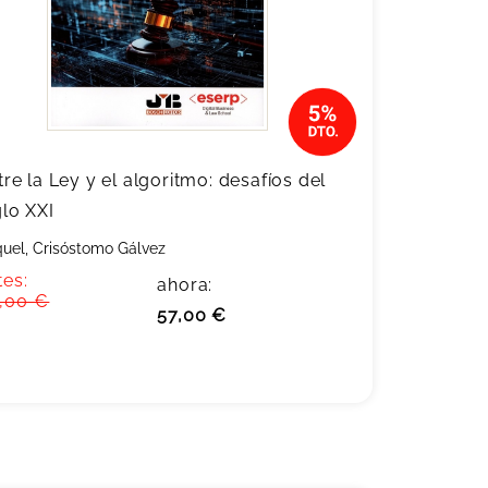
tre la Ley y el algoritmo: desafíos del
glo XXI
uel, Crisóstomo Gálvez
tes:
ahora:
,00 €
57,00 €