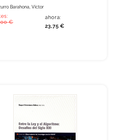
urro Barahona, Víctor
tes:
ahora:
,00 €
23,75 €