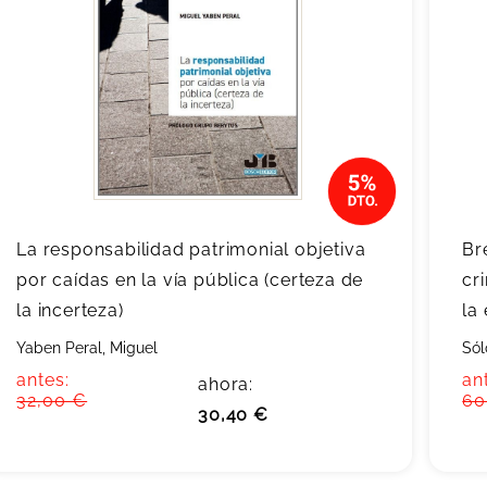
La responsabilidad patrimonial objetiva
Br
por caídas en la vía pública (certeza de
cr
la incerteza)
la
Yaben Peral, Miguel
Sól
antes:
an
ahora:
32,00 €
60
30,40 €