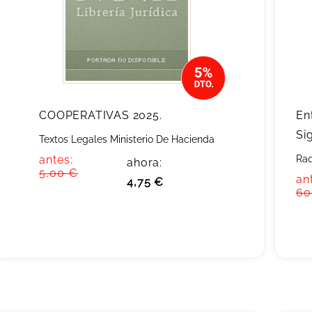
COOPERATIVAS 2025.
En
Si
Textos Legales Ministerio De Hacienda
antes:
Raq
ahora:
5,00 €
an
4,75 €
60