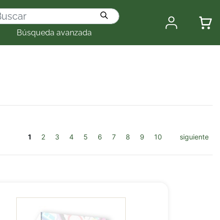
Búsqueda avanzada
1
2
3
4
5
6
7
8
9
10
siguiente