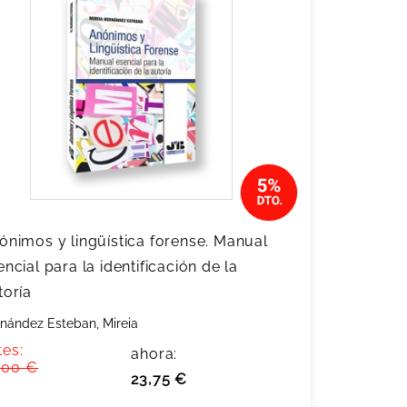
ónimos y lingüística forense. Manual
encial para la identificación de la
toría
nández Esteban, Mireia
tes:
ahora:
,00 €
23,75 €