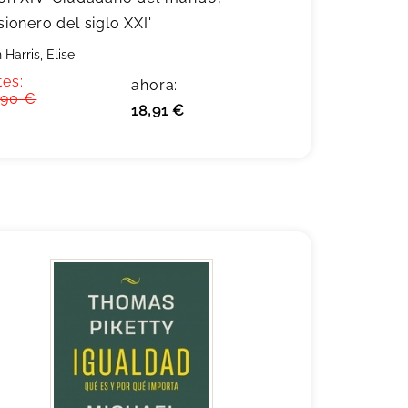
sionero del siglo XXI'
 Harris, Elise
tes:
ahora:
,90 €
18,91 €