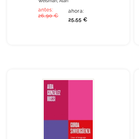
Weisman, Alan
antes:
ahora:
26,90 €
25,55 €