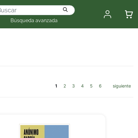
Búsqueda avanzada
1
2
3
4
5
6
siguiente