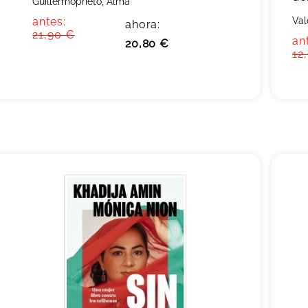
Guillermoprieto, Alma
antes:
Val
ahora:
21,90 €
an
20,80 €
12