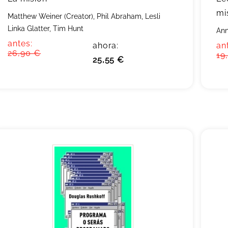
mi
Matthew Weiner (Creator), Phil Abraham, Lesli
Linka Glatter, Tim Hunt
Ann
antes:
ahora:
an
26,90 €
19
25,55 €