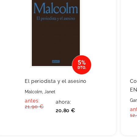
El periodista y el asesino
Co
EN
Malcolm, Janet
antes:
Gar
ahora:
21,90 €
an
20,80 €
12