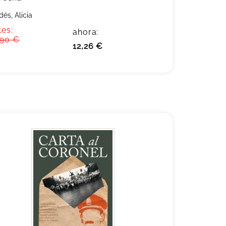
dés, Alicia
tes:
ahora:
,90 €
12,26 €