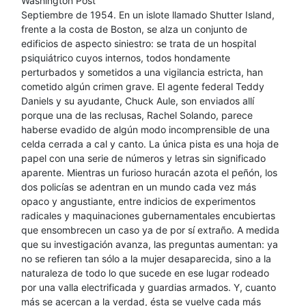
Washington Post
Septiembre de 1954. En un islote llamado Shutter Island,
frente a la costa de Boston, se alza un conjunto de
edificios de aspecto siniestro: se trata de un hospital
psiquiátrico cuyos internos, todos hondamente
perturbados y sometidos a una vigilancia estricta, han
cometido algún crimen grave. El agente federal Teddy
Daniels y su ayudante, Chuck Aule, son enviados allí
porque una de las reclusas, Rachel Solando, parece
haberse evadido de algún modo incomprensible de una
celda cerrada a cal y canto. La única pista es una hoja de
papel con una serie de números y letras sin significado
aparente. Mientras un furioso huracán azota el peñón, los
dos policías se adentran en un mundo cada vez más
opaco y angustiante, entre indicios de experimentos
radicales y maquinaciones gubernamentales encubiertas
que ensombrecen un caso ya de por sí extraño. A medida
que su investigación avanza, las preguntas aumentan: ya
no se refieren tan sólo a la mujer desaparecida, sino a la
naturaleza de todo lo que sucede en ese lugar rodeado
por una valla electrificada y guardias armados. Y, cuanto
más se acercan a la verdad, ésta se vuelve cada más