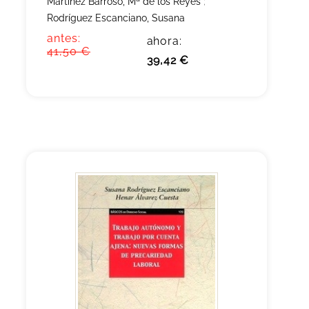
Martínez Barroso, Mª de los Reyes
;
Rodríguez Escanciano, Susana
antes:
ahora:
41,50 €
39,42 €