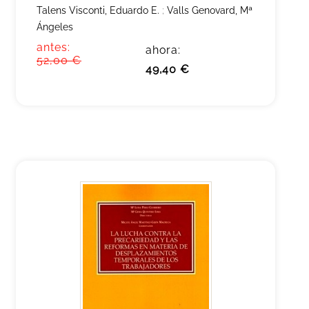
Talens Visconti, Eduardo E.
;
Valls Genovard, Mª
Ángeles
antes:
ahora:
52,00 €
49,40 €