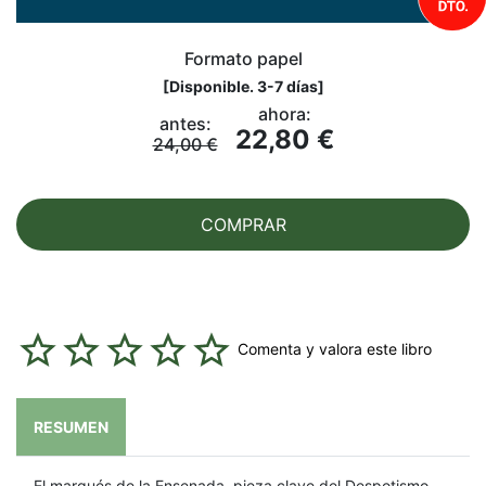
Formato papel
[
Disponible. 3-7 días
]
ahora:
antes:
22,80 €
24,00 €
COMPRAR
Comenta y valora este libro
RESUMEN
El marqués de la Ensenada, pieza clave del Despotismo