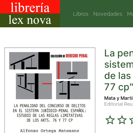
Libros
Novedades
Ma
La pen
sistem
de las
77 cp
Mata y Martí
Editorial Re