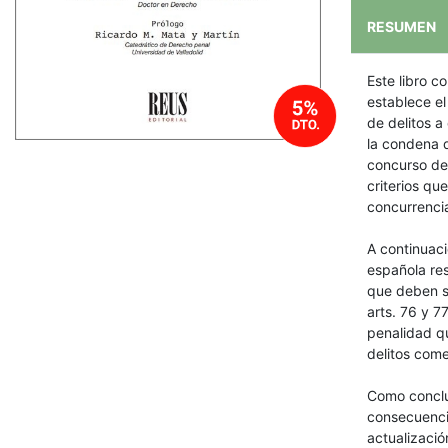
RESUMEN
Este libro c
establece el
de delitos 
la condena q
concurso de 
criterios qu
concurrencia
A continuació
española res
que deben sa
arts. 76 y 7
penalidad qu
delitos come
Como conclus
consecuencia
actualizaci