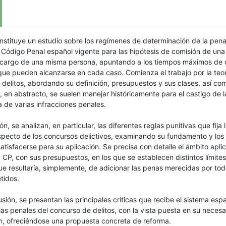
onstituye un estudio sobre los regímenes de determinación de la pen
 Código Penal español vigente para las hipótesis de comisión de una
a cargo de una misma persona, apuntando a los tiempos máximos de 
ue pueden alcanzarse en cada caso. Comienza el trabajo por la teor
delitos, abordando su definición, presupuestos y sus clases, así com
e, en abstracto, se suelen manejar históricamente para el castigo de l
 de varias infracciones penales.
n, se analizan, en particular, las diferentes reglas punitivas que fija 
pecto de los concursos delictivos, examinando su fundamento y los 
tisfacerse para su aplicación. Se precisa con detalle el ámbito aplic
7 CP, con sus presupuestos, en los que se establecen distintos límites
e resultaría, simplemente, de adicionar las penas merecidas por tod
tidos.
ión, se presentan las principales críticas que recibe el sistema esp
s penales del concurso de delitos, con la vista puesta en su necesa
ón, ofreciéndose una propuesta concreta de reforma.