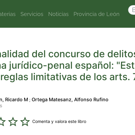
terias
Servicios
Noticias
Provincia de León
alidad del concurso de delito
a jurídico-penal español: "Es
 reglas limitativas de los arts.
"
n, Ricardo M
Ortega Matesanz, Alfonso Rufino
;
us
Comenta y valora este libro