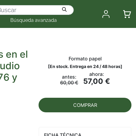
Búsqueda avanzada
s en el
Formato papel
tudio
[
En stock. Entrega en 24 / 48 horas
]
ahora:
 76 y
antes:
57,00 €
60,00 €
COMPRAR
FICHA TÉCNICA