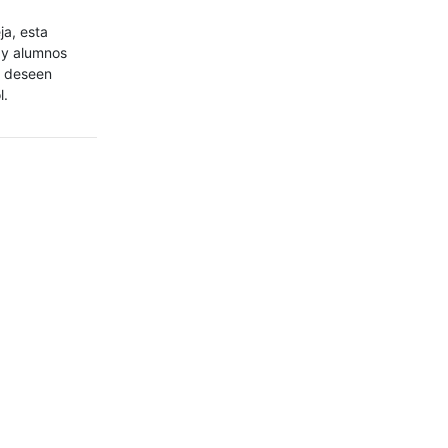
ja, esta
s y alumnos
e deseen
l.