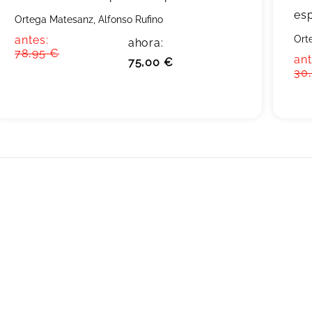
es
Ortega Matesanz, Alfonso Rufino
antes:
Ort
ahora:
78,95 €
ant
75,00 €
30