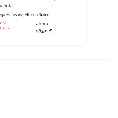
pañola
ega Matesanz, Alfonso Rufino
es:
ahora:
,00 €
28,50 €