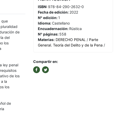
ISBN:
978-84-290-2632-0
Fecha de edición:
2022
Nº edición:
1
a que
Idioma:
Castellano
 pluralidad
Encuadernación:
Rústica
duración de
Nº páginas:
558
ía del
Materias:
DERECHO PENAL
/
Parte
o los
General. Teoría del Delito y de la Pena
/
a
Compartir en:
la ley penal
requisitos
ativo de los
 a la
os los
añol de
ria