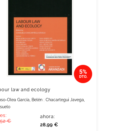
bour law and ecology
nso-Olea García, Belén
;
Chacartegui Javega,
suelo
es:
ahora:
,52 €
28,99 €