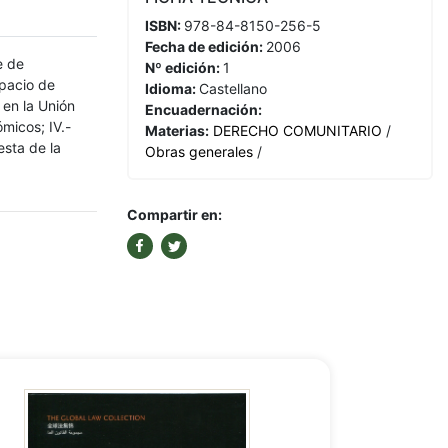
ISBN:
978-84-8150-256-5
Fecha de edición:
2006
e de
Nº edición:
1
spacio de
Idioma:
Castellano
o en la Unión
Encuadernación:
ómicos; IV.-
Materias:
DERECHO COMUNITARIO
/
esta de la
Obras generales
/
Compartir en: