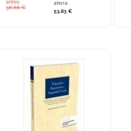
antes:
ahora:
56,66 €
53,83 €