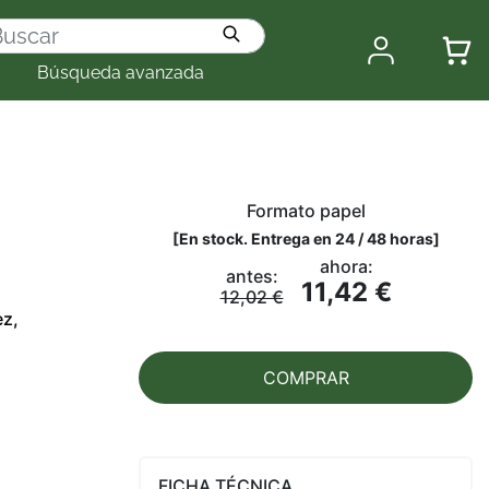
Búsqueda avanzada
Formato papel
[
En stock. Entrega en 24 / 48 horas
]
ahora:
antes:
11,42 €
12,02 €
z,
COMPRAR
FICHA TÉCNICA