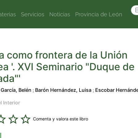
terias
Servicios
Noticias
Provincia de León
 como frontera de la Unión
a '. XVI Seminario "Duque de
da"'
García, Belén
Barón Hernández, Luisa
Escobar Hernánde
;
;
l Interior
Comenta y valora este libro