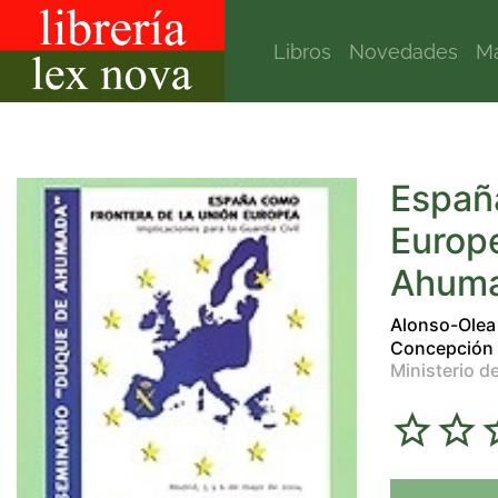
Libros
Novedades
Ma
España
Europe
Ahuma
Alonso-Olea 
Concepción
Ministerio de