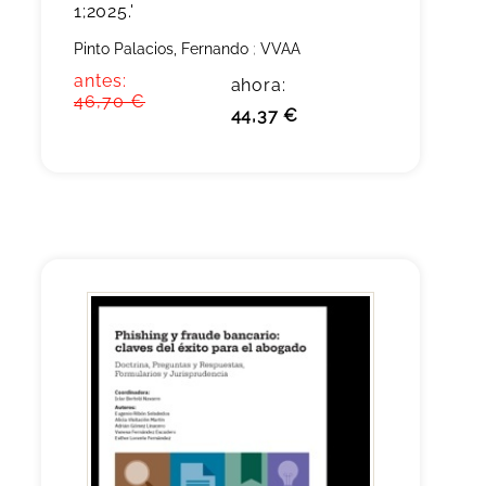
1;2025.'
Pinto Palacios, Fernando
;
VVAA
antes:
ahora:
46,70 €
44,37 €