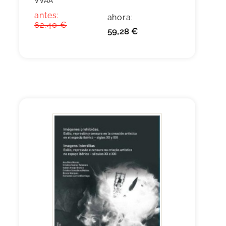
VVAA
antes:
ahora:
62,40 €
59,28 €