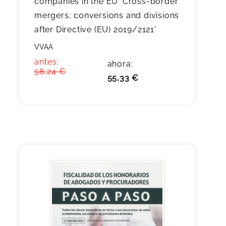
companies in the EU 'Cross-border
mergers, conversions and divisions
after Directive (EU) 2019/2121'
VVAA
antes:
ahora:
58,24 €
55,33 €