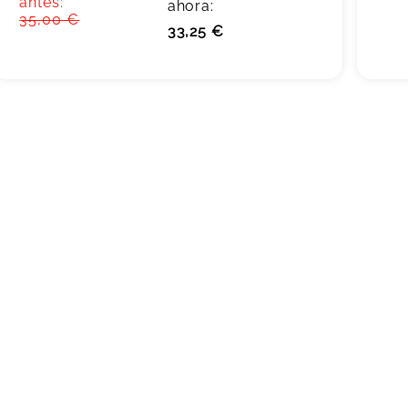
antes:
ahora:
35,00 €
33,25 €