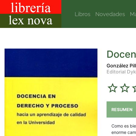
Libros
Novedades
Ma
Docen
González Pil
Editorial Dyk
RESUMEN
Como es bie
enorme cambi