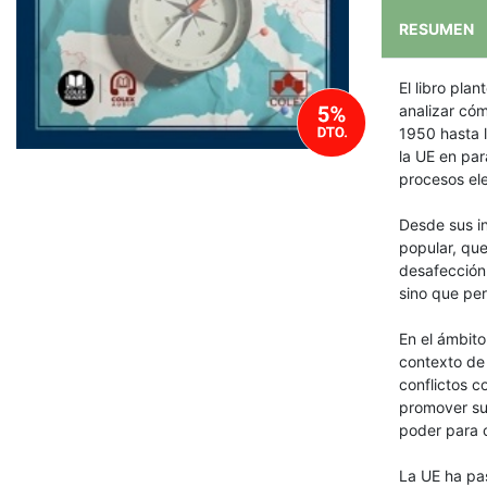
RESUMEN
El libro pla
analizar cóm
1950 hasta l
la UE en para
procesos ele
Desde sus in
popular, que
desafección 
sino que per
En el ámbito
contexto de
conflictos c
promover sus
poder para c
La UE ha pas