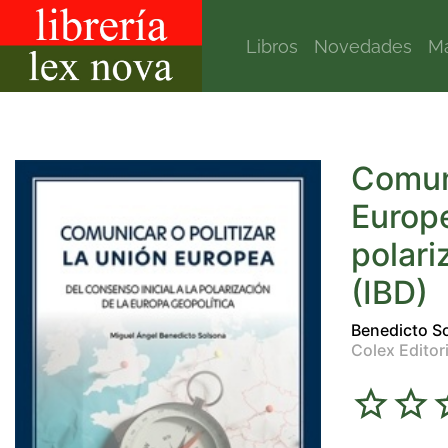
Libros
Novedades
Ma
Comuni
Europe
polari
(IBD)
Benedicto S
Colex Editori