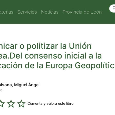
terias
Servicios
Noticias
Provincia de León
car o politizar la Unión
a.Del consenso inicial a la
zación de la Europa Geopolític
olsona, Miguel Ángel
al
Comenta y valora este libro