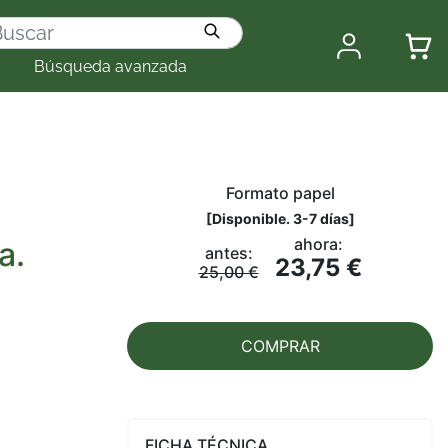
Búsqueda avanzada
Formato papel
[
Disponible. 3-7 días
]
ahora:
a.
antes:
23,75 €
25,00 €
COMPRAR
FICHA TÉCNICA