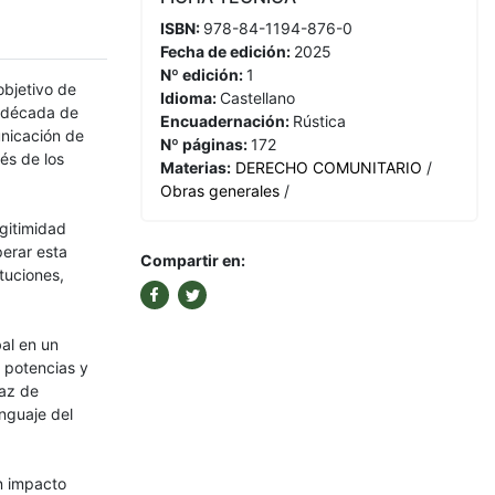
ISBN:
978-84-1194-876-0
Fecha de edición:
2025
Nº edición:
1
objetivo de
Idioma:
Castellano
a década de
Encuadernación:
Rústica
unicación de
Nº páginas:
172
vés de los
Materias:
DERECHO COMUNITARIO
/
Obras generales
/
egitimidad
perar esta
Compartir en:
tuciones,
al en un
 potencias y
paz de
enguaje del
un impacto