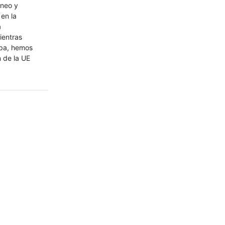
éneo y
en la
a
ientras
opa, hemos
 de la UE