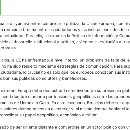
ntea la disyuntiva entre comunicar o politizar la Unión Europea, con el 
o reducir la brecha entre los ciudadanos y las instituciones desde l
a actualidad. Para ello, se examina la Política de Información y Com
lelo al desarrollo institucional y político, así como su evolución a tra
ctorales.
icios, la UE ha enfrentado, a nivel interno, un problema de falta de l
 no ha sido resuelto mediante estrategias de comunicación. Para su
ciudadana, lo crucial no es solo que los europeos conozcan sus insti
ciban sus políticas como útiles y beneficiosas.
 externo, Europa debe demostrar la efectividad de su presencia glob
 incertidumbre marcado por tensiones geopolíticas entre las grandes
omo los de Ucrania o Gaza. En este escenario, Bruselas debe ser ca
 valores democráticos en el exterior y, al mismo tiempo, hablar el l
onsolidar su papel geopolítico, económico y militar.
ado de ser un ente distante a convertirse en un actor político con 