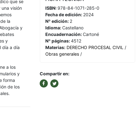
ídico que se
r una visión
ISBN:
978-84-1071-285-0
 hemos
Fecha de edición:
2024
de la
Nº edición:
2
 Abogacía y
Idioma:
Castellano
debates
Encuadernación:
Cartoné
es y
Nº páginas:
4512
 día a día
Materias:
DERECHO PROCESAL CIVIL
/
Obras generales
/
ne a los
rmularios y
Compartir en:
de forma
ión de los
ales.