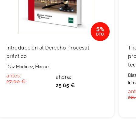
Introducción al Derecho Procesal
The
práctico
pr
te
Diaz Martinez, Manuel
antes:
Dia
ahora:
27,00 €
Inm
25,65 €
ant
28