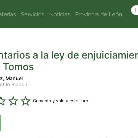
terias
Servicios
Noticias
Provincia de León
arios a la ley de enjuiciamie
 3 Tomos
ez, Manuel
ant lo Blanch
Comenta y valora este libro