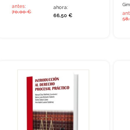
Gim
antes:
ahora:
70,00 €
ant
66,50 €
58