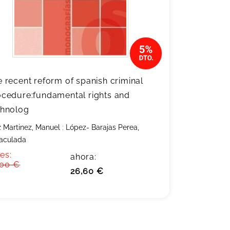
 recent reform of spanish criminal
ocedure:fundamental rights and
chnolog
z Martinez, Manuel
;
López- Barajas Perea,
aculada
es:
ahora:
,00 €
26,60 €