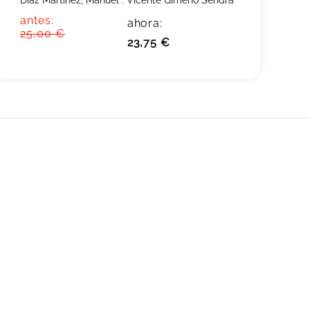
Diaz Martinez, Manuel
;
Vicente Gimeno Sendra
antes:
ahora:
25,00 €
23,75 €