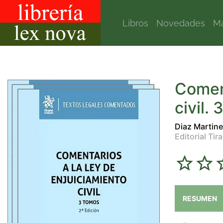
Libros
Novedades
Ma
Coment
civil.
Diaz Martin
Editorial Tir
RESUMEN