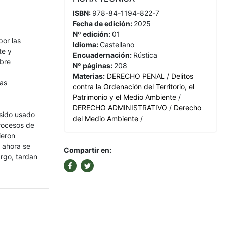
ISBN:
978-84-1194-822-7
Fecha de edición:
2025
Nº edición:
01
por las
Idioma:
Castellano
te y
Encuadernación:
Rústica
obre
Nº páginas:
208
Materias:
DERECHO PENAL
/
Delitos
ias
contra la Ordenación del Territorio, el
Patrimonio y el Medio Ambiente
/
DERECHO ADMINISTRATIVO
/
Derecho
 sido usado
del Medio Ambiente
/
procesos de
ieron
e ahora se
Compartir en:
rgo, tardan