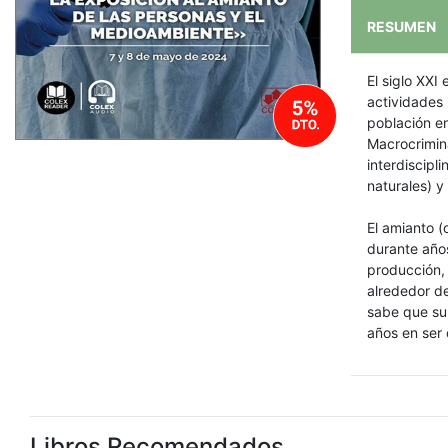
RESUMEN
El siglo XXI
actividades 
población en
Macrocrimina
interdiscipli
naturales) y
El amianto (
durante años
producción, 
alrededor de
sabe que su
años en ser 
Libros Recomendados