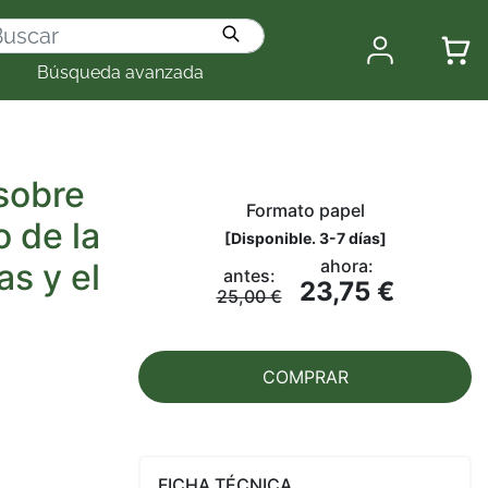
Búsqueda avanzada
 sobre
Formato papel
o de la
[
Disponible. 3-7 días
]
ahora:
as y el
antes:
23,75 €
25,00 €
COMPRAR
FICHA TÉCNICA