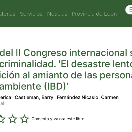
terias
Servicios
Noticias
Provincia de León
del II Congreso internacional
riminalidad. 'El desastre lent
ción al amianto de las person
ambiente (IBD)'
derica
Castleman, Barry
Fernández Nicasio, Carmen
;
;
al
Comenta y valora este libro