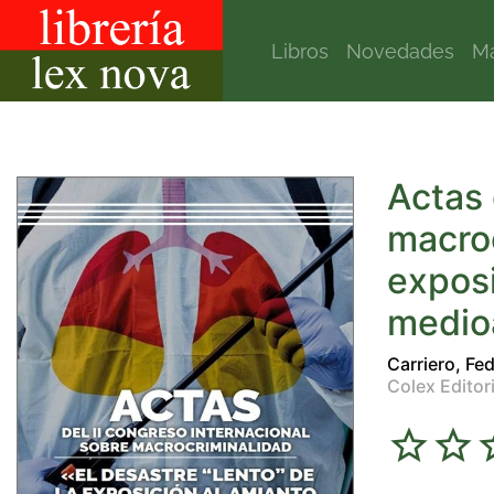
Libros
Novedades
Ma
Actas 
macroc
exposi
medio
Carriero, Fe
Colex Editori